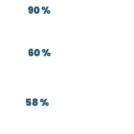
90 %
des participants à un séminaire sont «
enthousiastes » à l’idée de s’y rendre.
60 %
d’entre eux sont très intéressés par les
offres d’aventure et d’exercices de team
building.
58 %
estiment que les outils technologiques à
disposition ont une grande importance.