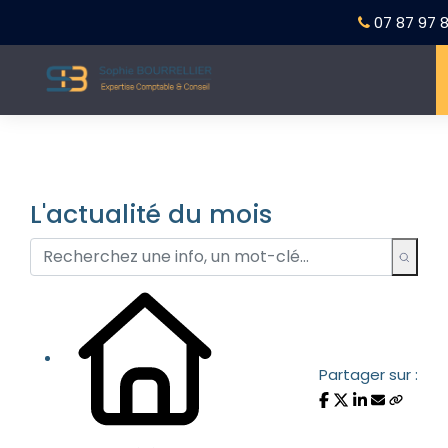
07 87 97 8
L'actualité du mois
Partager sur :