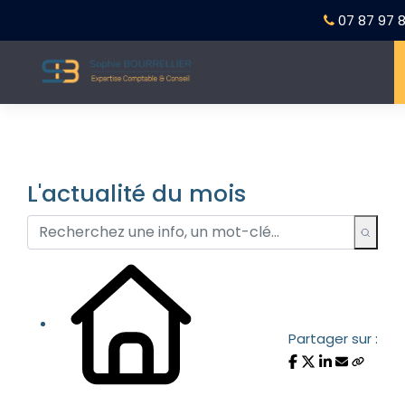
07 87 97 8
L'actualité du mois
Partager sur :