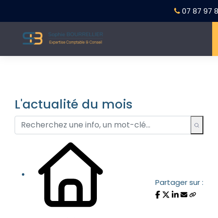
07 87 97 8
L'actualité du mois
Partager sur :