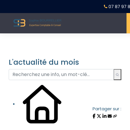
07 87 97 8
L'actualité du mois
Partager sur :