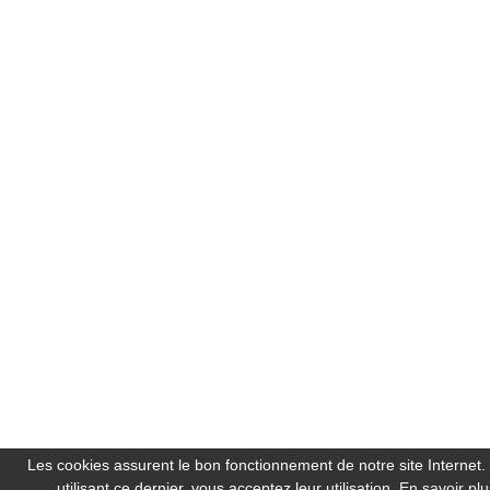
Les cookies assurent le bon fonctionnement de notre site Internet.
utilisant ce dernier, vous acceptez leur utilisation.
En savoir plu