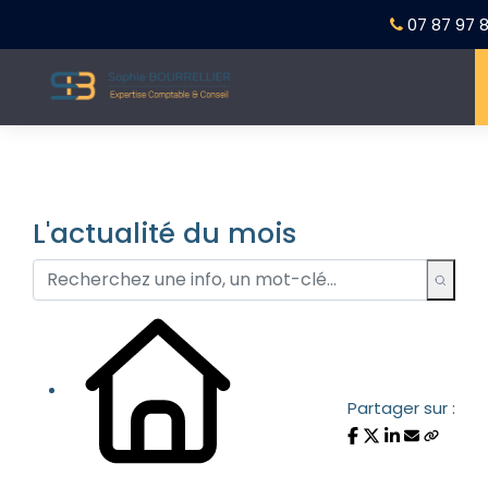
07 87 97 8
L'actualité du mois
Partager sur :