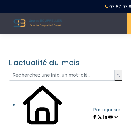
07 87 97 8
L'actualité du mois
Partager sur :