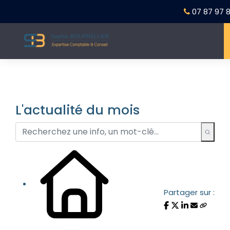
07 87 97 8
L'actualité du mois
Partager sur :