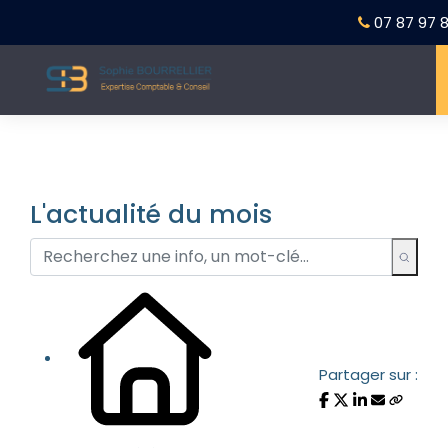
07 87 97 8
L'actualité du mois
Partager sur :