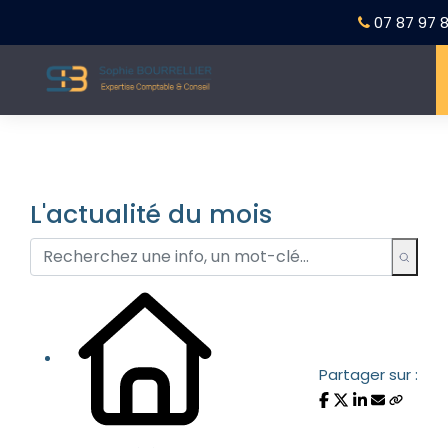
07 87 97 8
L'actualité du mois
Partager sur :