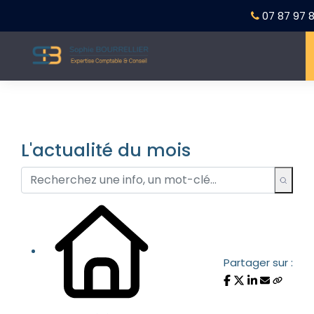
07 87 97 8
L'actualité du mois
Partager sur :