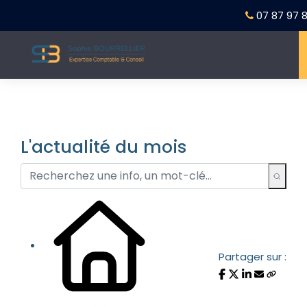
07 87 97 8
L'actualité du mois
Partager sur :