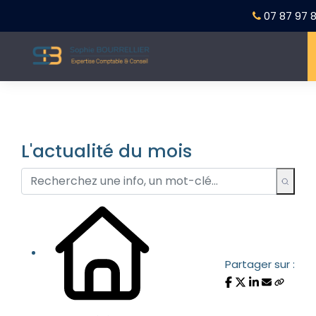
07 87 97 8
L'actualité du mois
Partager sur :