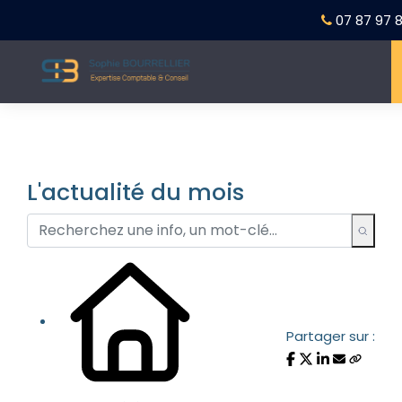
07 87 97 8
L'actualité du mois
Partager sur :