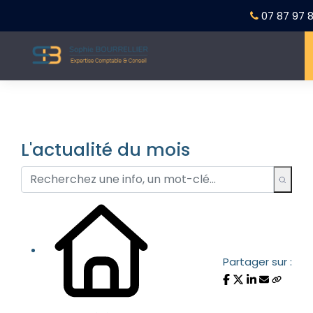
07 87 97 8
L'actualité du mois
Partager sur :