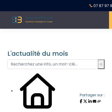
07 87 97 8
L'actualité du mois
Partager sur :